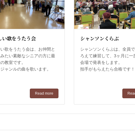
しい歌をうたう会
シャンソンくらぶ
しい歌をうたう会は、お仲間と
シャンソンくらぶは、全員
てみたい素敵なシニアの方に最
ろえて練習して、3ヶ月に一
歌の教室です。
会場で発表をします。
なジャンルの曲を歌います。
拍手がもらえたら合格です
Read more
Rea