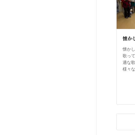
懐か
懐か
歌っ
適な
様々