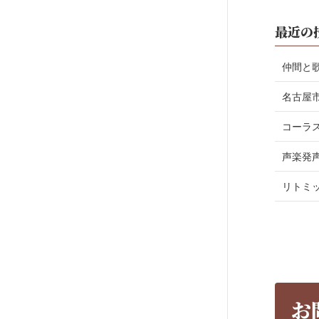
最近の
仲間と
名古屋
コーラ
声楽発
リトミ
お